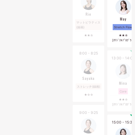
【レッスンスケジュールの公開について】
前月２０日１２時に公開いたします。
Rie
May
【ご予約について】
マットピラティス
(録画)
Stretch Flow
レッスン前日の23:59までマイページより可能
★★☆
★★☆
[ｵﾘｼﾞﾅﾙﾌﾟﾛｸﾞﾗﾑ]
【キャンセルについて】
レッスン前日の23:59までマイページより可能
8:00 - 8:25
※キャンセル期限が過ぎたご予約は、システムの都合上消化扱
13:30 - 14:00
いとなりますので予めご了承ください。
※キャンセルは、画面下の[予定管理]より行っていただけます。
Sayaka
【その他】
Mina
ストレッチ(録画)
・チェックインは、１階フロントタブレットにてお願いいたし
Core
ます。レッスン開始時刻までにお着換えの上、２階のピラティ
★☆☆
★★☆
ススタジオまでお越しください。カウンセリングもレッスン時
[ｵﾘｼﾞﾅﾙﾌﾟﾛｸﾞﾗﾑ]
間内で行います。
9:00 - 9:25
・遅刻された場合は、予定レッスン終了時刻までのレッスンと
なります。予めご了承ください。
15:00 - 15:30
・西葛西店の施設の入館時間はレッスン前１５分から、退館時
間はレッスン後１時間となります。