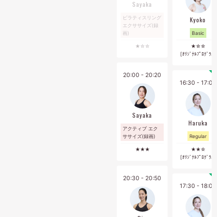
Sayaka
・マシンエリアなどはご利用いただけません。スパ・サウナ・
ピラティスリング
Kyoko
ロッカーのご利用は可能です。
エクササイズ(録
・各種お手続きは、前月10日までにマイページ[契約管理]から
画)
Basic
お手続きをお願いいたします。
★☆☆
★☆☆
・お問い合わせは、マイページご登録の方はマイページの[メッ
[ｵﾘｼﾞﾅﾙﾌﾟﾛｸﾞﾗﾑ]
セージ]より、ご登録がお済みでない方は公式LINEよりお願いい
たします。
20:00 - 20:20
16:30 - 17:00
Sayaka
Haruka
アクティブ エク
ササイズ(録画)
Regular
★★★
★★☆
[ｵﾘｼﾞﾅﾙﾌﾟﾛｸﾞﾗﾑ]
20:30 - 20:50
17:30 - 18:00