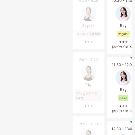
6:00 - 6:25
10:30 - 11:00
・チェックインは、１階フロントタブレットにてレッスン開始
の５分前までにお願いいたします。更衣室は２階の女性専用ロ
ッカーをご利用いただけます。
レッスン開始後の入室はお断りさせていただきます。また、チ
Sayaka
May
ェックインのお時間が過ぎてしまった場合、レッスン１回消化
ストレッチ(録画)
Regular
となりますので、お気をつけください。
★☆☆
★★☆
・西葛西店の施設の入館時間はレッスン前１５分から、退館時
[ｵﾘｼﾞﾅﾙﾌﾟﾛｸﾞﾗﾑ]
間はレッスン後１時間となります。
・マシンエリアなどはご利用いただけません。スパ・サウナ・
7:00 - 7:20
ロッカーのご利用は可能です。
11:30 - 12:00
・月会費会員の利用回数の有効期限は、当月1日～末日となって
おります。翌月への繰り越しは出来ませんので、予めご了承く
ださい。
Rie
May
・プラン変更・休会・退会などの各種お手続きは、前月10日ま
プレピラティス
でにマイページ[契約管理]からお手続きをお願いいたします。
(録画)
Basic
・お問い合わせは、マイページご登録の方はマイページの[メッ
★☆☆
★☆☆
セージ]より、ご登録がお済みでない方は公式LINEよりお願いい
[ｵﾘｼﾞﾅﾙﾌﾟﾛｸﾞﾗﾑ]
たします。
7:30 - 7:50
12:30 - 13:00
②パーソナルレッスンについて