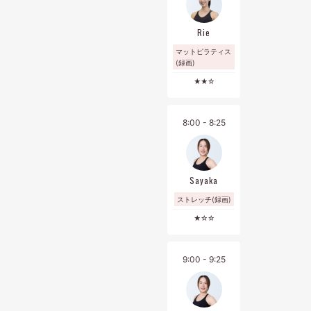
【レッスンスケジュールの公開について】
前月２０日１２時に公開いたします。
Rie
【ご予約について】
マットピラティス
(録画)
レッスン前日の23:59までマイページより可能
★★☆
【キャンセルについて】
レッスン前日の23:59までマイページより可能
8:00 - 8:25
※キャンセル期限が過ぎたご予約は、システムの都合上消化扱
いとなりますので予めご了承ください。
※キャンセルは、画面下の[予定管理]より行っていただけます。
Sayaka
【その他】
ストレッチ(録画)
・フロントにてお声がけいただき、レッスン開始時刻までにお
着換えの上、３階のボディケアルーム前までお越しください。
★☆☆
カウンセリングもレッスン時間内で行います。
・遅刻された場合は、予定レッスン終了時刻までのレッスンと
9:00 - 9:25
なります。予めご了承ください。
・大崎店の施設の入退館時間はレッスン前後３０分となりま
す。スパやマシンエリアなどのピラティススタジオ以外の施設
のご利用はいただけません。ロッカー・更衣室のご利用は可能