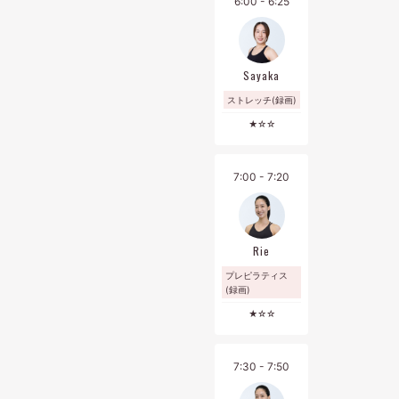
6:00 - 6:25
・チェックインは、ピラティススタジオ内のタブレットにてレ
ッスン開始の５分前までにお願いいたします。トライアルの方
は１０分前までにご来館ください。
レッスン開始後の入室はお断りさせていただきます。また、チ
Sayaka
ェックインのお時間が過ぎてしまった場合、レッスン１回消化
ストレッチ(録画)
となりますので、お気をつけください。
★☆☆
・大崎店の施設の入退館時間はレッスン前後３０分となりま
す。スパやマシンエリアなどのピラティススタジオ以外の施設
のご利用はいただけません。ロッカー・更衣室のご利用は可能
7:00 - 7:20
です。
・月会費会員の利用回数の有効期限は、当月1日～末日となって
おります。翌月への繰り越しは出来ませんので、予めご了承く
ださい。
Rie
・プラン変更・休会・退会などの各種お手続きは、前月10日ま
プレピラティス
でにマイページ[契約管理]からお手続きをお願いいたします。
(録画)
・お問い合わせは、マイページご登録の方はマイページの[メッ
★☆☆
セージ]より、ご登録がお済みでない方は公式LINEよりお願いい
たします。
7:30 - 7:50
②パーソナルレッスンについて