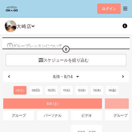
ログイン
大崎店
①グループレッスンについて
【レッスンスケジュールの公開について】
前月２０日１２時に公開いたします。
スケジュールを絞り込む
【ご予約について】
8/8 - 8/14
レッスン開始の10分前まで可能
【キャンセルについて】
08(土)
09(日)
10(月)
11(火)
12(水)
13(木)
14(金)
レッスン開始の1時間前までマイページより可能
8/8 (土)
※キャンセル期限が過ぎたご予約は、システムの都合上消化扱
いとなりますので予めご了承ください。
グループ
パーソナル
ビデオ
グループ
※キャンセルは、画面下の[予定管理]より行っていただけます。
【その他】